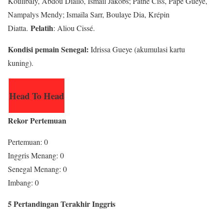
Koulibaly, Abdou Diallo, Ismail Jakobs; Pathé Ciss, Pape Gueye,
Nampalys Mendy; Ismaïla Sarr, Boulaye Dia, Krépin
Pelatih
Diatta.
: Aliou Cissé.
Kondisi pemain Senegal:
Idrissa Gueye (akumulasi kartu
kuning).
Head To Head
Rekor Pertemuan
Pertemuan: 0
Inggris Menang: 0
Senegal Menang: 0
Imbang: 0
5 Pertandingan Terakhir Inggris