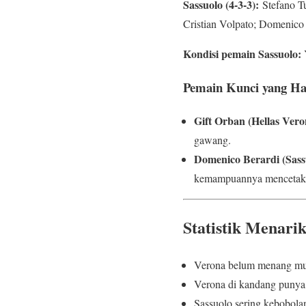
Sassuolo (4-3-3):
Stefano Tu
Cristian Volpato; Domenico
Kondisi pemain Sassuolo:
Y
Pemain Kunci yang Ha
Gift Orban (Hellas Vero
gawang.
Domenico Berardi (Sass
kemampuannya mencetak go
Statistik Menar
Verona belum menang musi
Verona di kandang punya 
Sassuolo sering kebobola