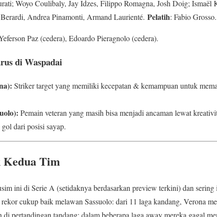
rati; Woyo Coulibaly, Jay Idzes, Filippo Romagna, Josh Doig; Ismaël
Pelatih
 Berardi, Andrea Pinamonti, Armand Laurienté.
: Fabio Grosso.
eferson Paz (cedera), Edoardo Pieragnolo (cedera).
rus di Waspadai
na):
Striker target yang memiliki kecepatan & kemampuan untuk mema
uolo):
Pemain veteran yang masih bisa menjadi ancaman lewat kreativi
l dari posisi sayap.
ik Kedua Tim
m ini di Serie A (setidaknya berdasarkan preview terkini) dan sering 
rekor cukup baik melawan Sassuolo: dari 11 laga kandang, Verona me
n di pertandingan tandang; dalam beberapa laga away mereka gagal m