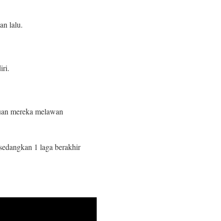
n lalu.
ri.
emuan mereka melawan
 sedangkan 1 laga berakhir