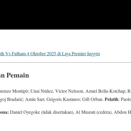
h Vs Fulham 4 Oktober 2025 di Liga Premier Inggris
an Pemain
renzo Montipò; Unai Núñez, Victor Nelsson, Armel Bella-Kotchap; Ra
Pelatih
oj Bradarić; Amin Sarr, Grigoris Kastanos; Gift Orban.
: Paolo
rona:
Daniel Oyegoke (tidak disertakan), Al Musrati (cedera), Abdou H