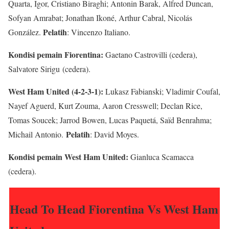
Quarta
, Igor, Cristiano Biraghi; Antonin Barak, Alfred Duncan,
Sofyan Amrabat; Jonathan Ikoné, Arthur Cabral, Nicolás
Pelatih
González.
: Vincenzo Italiano.
Kondisi pemain Fiorentina:
Gaetano Castrovilli (cedera),
Salvatore Sirigu (cedera).
West Ham United (4-2-3-1):
Lukasz Fabianski; Vladimir Coufal,
Nayef Aguerd, Kurt Zouma, Aaron Cresswell; Declan Rice,
Tomas Soucek; Jarrod Bowen, Lucas Paquetá, Saïd Benrahma;
Pelatih
Michail Antonio.
: David Moyes.
Kondisi pemain West Ham United:
Gianluca Scamacca
(cedera).
Head To Head Fiorentina Vs West Ham