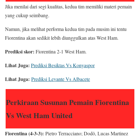
Jika menilai dari segi kualitas, kedua tim memiliki materi pemain
yang cukup seimbang.
Namun, jika melihat performa kedua tim pada musim ini tentu
Fiorentina akan sedikit lebih diunggulkan atas West Ham.
Prediksi skor:
Fiorentina 2-1 West Ham.
Lihat Juga:
Prediksi Besiktas Vs Konyaspor
Lihat Juga:
Prediksi Levante Vs Albacete
Perkiraan Susunan Pemain Fiorentina
Vs West Ham United
Fiorentina (4-3-3):
Pietro Terracciano; Dodô, Lucas Martinez