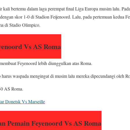
 kali bertemu dalam laga perempat final Liga Europa musim lalu. Pad
ngan skor 1-0 di Stadion Feijenoord. Lalu, pada pertemuan kedua F
ma di Stadio Olimpico.
eyenoord Vs AS Roma
 membuat Feyenoord lebih diunggulkan atas Roma.
ap harus waspada mengingat di musim lalu mereka dipecundangi oleh R
-0 AS Roma.
tar Donetsk Vs Marseille
an Pemain Feyenoord Vs AS Roma