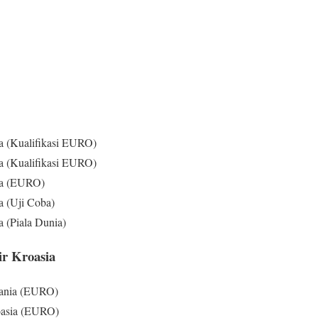
ia (Kualifikasi EURO)
ia (Kualifikasi EURO)
sia (EURO)
a (Uji Coba)
a (Piala Dunia)
ir Kroasia
bania (EURO)
oasia (EURO)