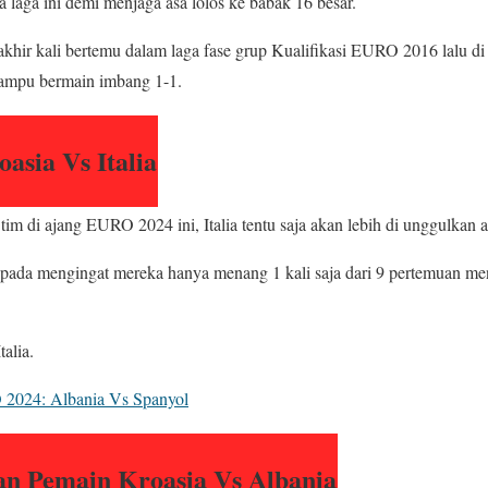
a laga ini demi menjaga asa lolos ke babak 16 besar.
erakhir kali bertemu dalam laga fase grup Kualifikasi EURO 2016 lalu di
mampu bermain imbang 1-1.
asia Vs Italia
tim di ajang EURO 2024 ini, Italia tentu saja akan lebih di unggulkan a
waspada mengingat mereka hanya menang 1 kali saja dari 9 pertemuan 
talia.
 2024: Albania Vs Spanyol
an Pemain Kroasia Vs Albania