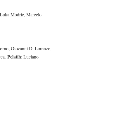
; Luka Modric, Marcelo
orno; Giovanni Di Lorenzo,
Pelatih
cca.
: Luciano