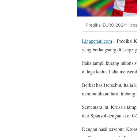
Prediksi EURO 2024: Kroas
Ligapetani.com
– Prediksi K
yang berlangsung di Leipzi
Italia tampil kurang inkons
di laga kedua Italia menyera
Berkat hasil tersebut, Itali
membutuhkan hasil imbang sa
Sementara itu, Kroasia tamp
dari Spanyol dengan skor 0
Dengan hasil tersebut, Kroa