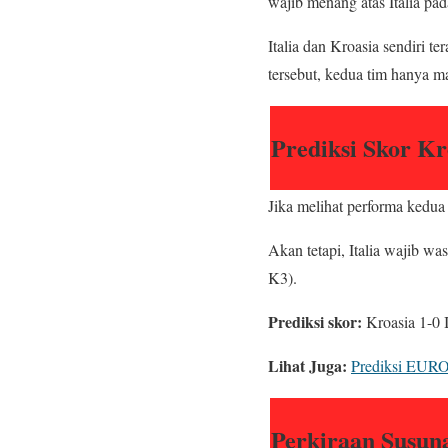
wajib menang atas Italia pad
Italia dan Kroasia sendiri t
tersebut, kedua tim hanya 
Prediksi Skor Kro
Jika melihat performa kedua 
Akan tetapi, Italia wajib 
K3).
Prediksi skor:
Kroasia 1-0 I
Lihat Juga:
Prediksi EURO
Perkiraan Susun