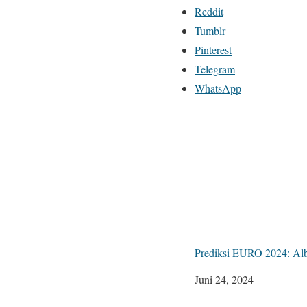
Reddit
Tumblr
Pinterest
Telegram
WhatsApp
Prediksi EURO 2024: Alb
Tanggal
Juni 24, 2024