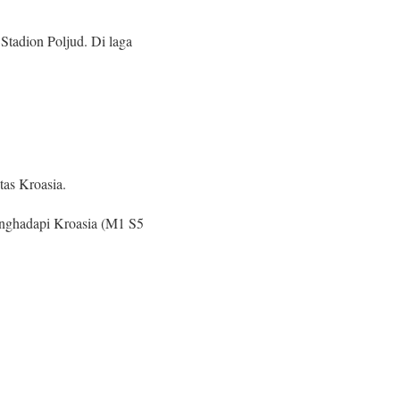
 Stadion Poljud. Di laga
tas Kroasia.
menghadapi Kroasia (M1 S5