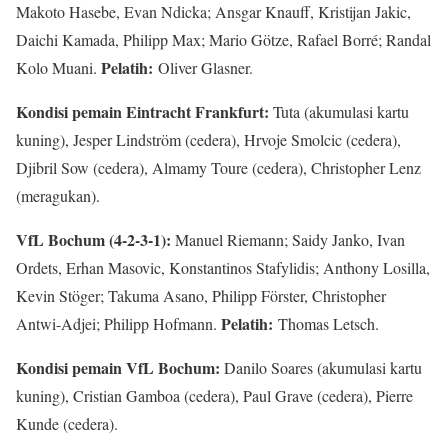
Makoto Hasebe, Evan Ndicka; Ansgar Knauff, Kristijan Jakic,
Daichi Kamada, Philipp Max; Mario Götze, Rafael Borré; Randal
Pelatih:
Kolo Muani.
Oliver Glasner.
Kondisi pemain Eintracht Frankfurt:
Tuta (akumulasi kartu
kuning), Jesper Lindström (cedera), Hrvoje Smolcic (cedera),
Djibril Sow (cedera), Almamy Toure (cedera), Christopher Lenz
(meragukan).
VfL Bochum (4-2-3-1):
Manuel Riemann; Saidy Janko, Ivan
Ordets, Erhan Masovic, Konstantinos Stafylidis; Anthony Losilla,
Kevin Stöger; Takuma Asano, Philipp Förster, Christopher
Pelatih:
Antwi-Adjei; Philipp Hofmann.
Thomas Letsch.
Kondisi pemain VfL Bochum:
Danilo Soares (akumulasi kartu
kuning), Cristian Gamboa (cedera), Paul Grave (cedera), Pierre
Kunde (cedera).