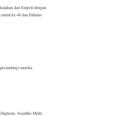
ekalahan dari Empoli dengan
i menit ke-46 dan Fabiano
.
mpecundangi mereka.
higlione, Soualiho Meïté,