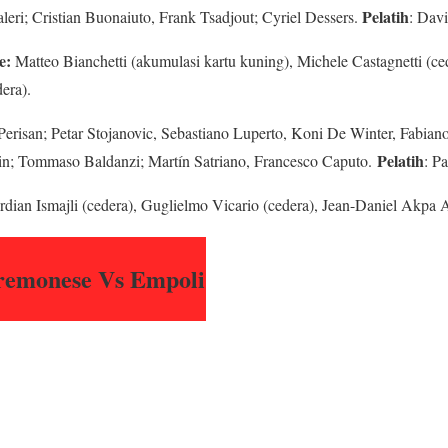
Pelatih
leri; Cristian Buonaiuto, Frank Tsadjout; Cyriel Dessers.
: Davi
e:
Matteo Bianchetti (akumulasi kartu kuning), Michele Castagnetti (ce
era).
risan; Petar Stojanovic, Sebastiano Luperto, Koni De Winter, Fabiano
Pelatih
in; Tommaso Baldanzi; Martín Satriano, Francesco Caputo.
: Pa
dian Ismajli (cedera), Guglielmo Vicario (cedera), Jean-Daniel Akpa
remonese Vs Empoli