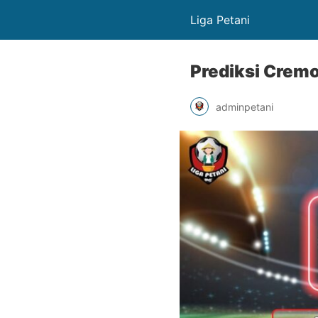
Liga Petani
Prediksi Cremo
adminpetani