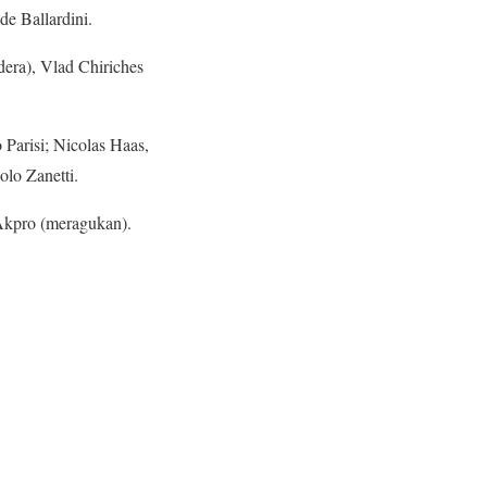
de Ballardini.
dera), Vlad Chiriches
 Parisi; Nicolas Haas,
olo Zanetti.
 Akpro (meragukan).