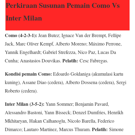
Perkiraan Susunan Pemain Como Vs
Inter Milan
Como (4-2-3-1):
Jean Butez; Ignace Van der Brempt, Fellipe
Jack, Marc Oliver Kempf, Alberto Moreno; Máximo Perrone,
Yannik Engelhardt; Gabriel Strefezza, Nico Paz, Lucas Da
Pelatih:
Cunha; Anastasios Douvikas.
Cesc Fabregas.
Kondisi pemain Como:
Edoardo Goldaniga (akumulasi kartu
kuning), Assane Diao (cedera), Alberto Dossena (cedera), Sergi
Roberto (cedera).
Inter Milan (3-5-2):
Yann Sommer; Benjamin Pavard,
Alessandro Bastoni, Yann Bisseck; Denzel Dumfries, Henrikh
Mkhitaryan, Hakan Calhanoglu, Nicolo Barella, Federico
Pelatih:
Dimarco; Lautaro Martínez, Marcus Thuram.
Simone