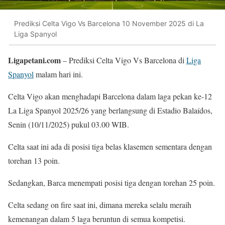
Prediksi Celta Vigo Vs Barcelona 10 November 2025 di La
Liga Spanyol
Ligapetani.com
– Prediksi Celta Vigo Vs Barcelona di
Liga
Spanyol
malam hari ini.
Celta Vigo akan menghadapi Barcelona dalam laga pekan ke-12
La Liga Spanyol 2025/26 yang berlangsung di Estadio Balaídos,
Senin (10/11/2025) pukul 03.00 WIB.
Celta saat ini ada di posisi tiga belas klasemen sementara dengan
torehan 13 poin.
Sedangkan, Barca menempati posisi tiga dengan torehan 25 poin.
Celta sedang on fire saat ini, dimana mereka selalu meraih
kemenangan dalam 5 laga beruntun di semua kompetisi.