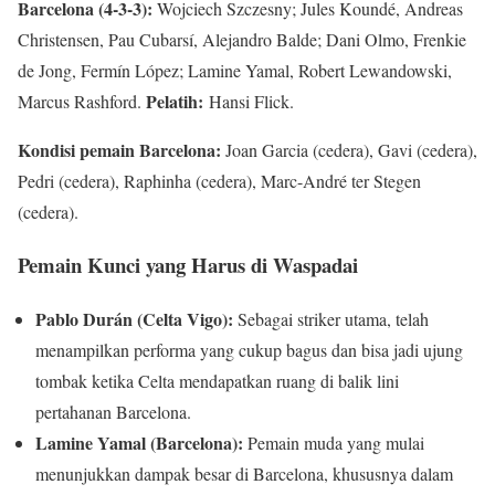
Barcelona (4-3-3):
Wojciech Szczesny; Jules Koundé, Andreas
Christensen, Pau Cubarsí, Alejandro Balde; Dani Olmo, Frenkie
de Jong, Fermín López; Lamine Yamal, Robert Lewandowski,
Pelatih:
Marcus Rashford.
Hansi Flick.
Kondisi pemain Barcelona:
Joan Garcia (cedera), Gavi (cedera),
Pedri (cedera), Raphinha (cedera), Marc-André ter Stegen
(cedera).
Pemain Kunci yang Harus di Waspadai
Pablo Durán (Celta Vigo):
Sebagai striker utama, telah
menampilkan performa yang cukup bagus dan bisa jadi ujung
tombak ketika Celta mendapatkan ruang di balik lini
pertahanan Barcelona.
Lamine Yamal (Barcelona):
Pemain muda yang mulai
menunjukkan dampak besar di Barcelona, khususnya dalam