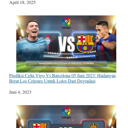
Tanggal
April 18, 2025
Prediksi Celta Vigo Vs Barcelona 05 Juni 2023: Hadangan
Berat Los Celestes Untuk Lolos Dari Degradasi
Tanggal
Juni 4, 2023