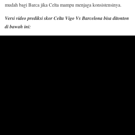
mudah bagi Barca jika Celta mampu menjaga konsistensinya.
Versi video prediksi skor Celta Vigo Vs Barcelona bisa ditonton
di bawah ini: