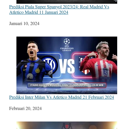
Prediksi Piala Super Spanyol 2023/24: Real Madrid Vs
Atletico Madrid 11 Januari 2024
Tanggal
Januari 10, 2024
Prediksi Inter Milan Vs Atletico Madrid 21 Februari 2024
Tanggal
Februari 20, 2024