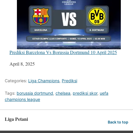
Prediksi Barcelona Vs Borussia Dortmund 10 April 2025
Tanggal
April 8, 2025
Categories:
Liga Champions
,
Prediksi
Tags:
borussia dortmund
,
chelsea
,
prediksi skor
,
uefa
champions league
Liga Petani
Back to top