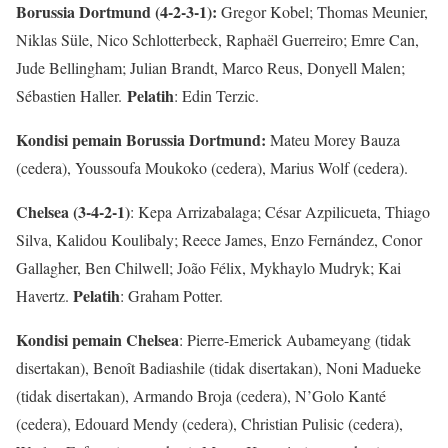
Borussia Dortmund (4-2-3-1):
Gregor Kobel; Thomas Meunier,
Niklas Süle, Nico Schlotterbeck, Raphaël Guerreiro; Emre Can,
Jude Bellingham; Julian Brandt, Marco Reus, Donyell Malen;
Pelatih
Sébastien Haller.
: Edin Terzic.
Kondisi pemain Borussia Dortmund:
Mateu Morey Bauza
(cedera), Youssoufa Moukoko (cedera), Marius Wolf (cedera).
Chelsea (3-4-2-1)
: Kepa Arrizabalaga; César Azpilicueta, Thiago
Silva, Kalidou Koulibaly; Reece James, Enzo Fernández, Conor
Gallagher, Ben Chilwell; João Félix, Mykhaylo Mudryk; Kai
Pelatih
Havertz.
: Graham Potter.
Kondisi pemain Chelsea
: Pierre-Emerick Aubameyang (tidak
disertakan), Benoît Badiashile (tidak disertakan), Noni Madueke
(tidak disertakan), Armando Broja (cedera), N’Golo Kanté
(cedera), Edouard Mendy (cedera), Christian Pulisic (cedera),