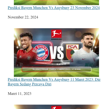
Prediksi Bayern Munchen Vs Augsburg 23 November 2024
Tanggal
November 22, 2024
Prediksi Bayern Munchen Vs Augsburg 11 Maret 2023: Die
Bayern Sedang Percaya Diri
Tanggal
Maret 11, 2023