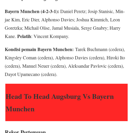
Bayern Munchen (4-2-3-1):
Daniel Peretz; Josip Stanisic, Min-
jae Kim, Eric Dier, Alphonso Davies; Joshua Kimmich, Leon
Goretzka; Michail Olise, Jamal Musiala, Serge Gnabry; Harry
Pelatih
Kane.
: Vincent Kompany.
Kondisi pemain Bayern Munchen:
Tarek Buchmann (cedera),
Kingsley Coman (cedera), Alphonso Davies (cedera), Hiroki Ito
(cedera), Manuel Neuer (cedera), Aleksandar Pavlovic (cedera),
Dayot Upamecano (cedera).
Head To Head Augsburg Vs Bayern
Munchen
Rekor Pertemuan