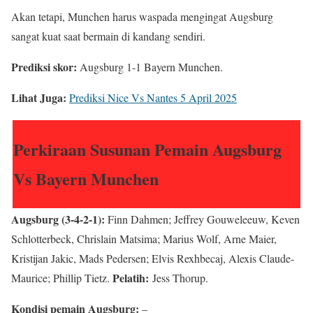
Akan tetapi, Munchen harus waspada mengingat Augsburg
sangat kuat saat bermain di kandang sendiri.
Prediksi skor:
Augsburg 1-1 Bayern Munchen.
Lihat Juga:
Prediksi Nice Vs Nantes 5 April 2025
Perkiraan Susunan Pemain Augsburg
Vs Bayern Munchen
Augsburg (3-4-2-1):
Finn Dahmen; Jeffrey Gouweleeuw, Keven
Schlotterbeck, Chrislain Matsima; Marius Wolf, Arne Maier,
Kristijan Jakic, Mads Pedersen; Elvis Rexhbecaj, Alexis Claude-
Pelatih:
Maurice; Phillip Tietz.
Jess Thorup.
Kondisi pemain Augsburg:
–