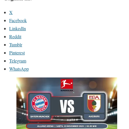
X
Facebook
LinkedIn
Reddit
Tumblr
Pinterest
Telegram
WhatsApp