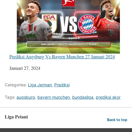
Prediksi Augsburg Vs Bayern Munchen 27 Januari 2024
Tanggal
Januari 27, 2024
Categories:
Liga Jerman
,
Prediksi
Tags:
augsburg
,
bayern munchen
,
bundesliga
,
prediksi skor
Liga Petani
Back to top