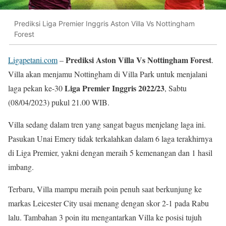
Prediksi Liga Premier Inggris Aston Villa Vs Nottingham
Forest
Prediksi Aston Villa Vs Nottingham Forest
Ligapetani.com
–
.
Villa akan menjamu Nottingham di Villa Park untuk menjalani
Liga Premier Inggris 2022/23
laga pekan ke-30
, Sabtu
(08/04/2023) pukul 21.00 WIB.
Villa sedang dalam tren yang sangat bagus menjelang laga ini.
Pasukan Unai Emery tidak terkalahkan dalam 6 laga terakhirnya
di Liga Premier, yakni dengan meraih 5 kemenangan dan 1 hasil
imbang.
Terbaru, Villa mampu meraih poin penuh saat berkunjung ke
markas Leicester City usai menang dengan skor 2-1 pada Rabu
lalu. Tambahan 3 poin itu mengantarkan Villa ke posisi tujuh