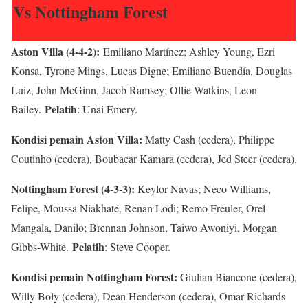
Vs Nottingham Forest
Aston Villa (4-4-2):
Emiliano Martínez; Ashley Young, Ezri
Konsa, Tyrone Mings, Lucas Digne; Emiliano Buendía, Douglas
Luiz, John McGinn, Jacob Ramsey; Ollie Watkins, Leon
Pelatih
Bailey.
: Unai Emery.
Kondisi pemain Aston Villa:
Matty Cash (cedera), Philippe
Coutinho (cedera), Boubacar Kamara (cedera), Jed Steer (cedera).
Nottingham Forest (4-3-3):
Keylor Navas; Neco Williams,
Felipe, Moussa Niakhaté, Renan Lodi; Remo Freuler, Orel
Mangala, Danilo; Brennan Johnson, Taiwo Awoniyi, Morgan
Pelatih
Gibbs-White.
: Steve Cooper.
Kondisi pemain Nottingham Forest:
Giulian Biancone (cedera),
Willy Boly (cedera), Dean Henderson (cedera), Omar Richards