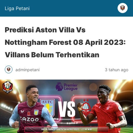
Liga Petani
Prediksi Aston Villa Vs
Nottingham Forest 08 April 2023:
Villans Belum Terhentikan
adminpetani
3 tahun ago