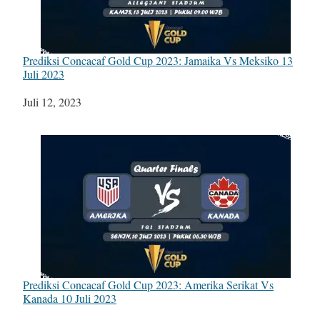
Prediksi Concacaf Gold Cup 2023: Jamaika Vs Meksiko 13
Juli 2023
Tanggal
Juli 12, 2023
Prediksi Concacaf Gold Cup 2023: Amerika Serikat Vs
Kanada 10 Juli 2023