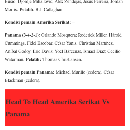
Busio, Djordje Mihailovic; Álex Zendejas, Jesús Ferreira, Jordan
Pelatih
Morris.
: B.J. Callaghan.
Kondisi pemain Amerika Serikat:
–
Panama (3-4-2-1):
Orlando Mosquera; Roderick Miller, Hárold
Cummings, Fidel Escobar; César Yanis, Christian Martínez,
Aníbal Godoy, Éric Davis; Yoel Bárcenas, Ismael Díaz; Cecilio
Pelatih:
Waterman.
Thomas Christiansen.
Kondisi pemain Panama:
Michael Murillo (cedera), César
Blackman (cedera).
Head To Head Amerika Serikat Vs
Panama