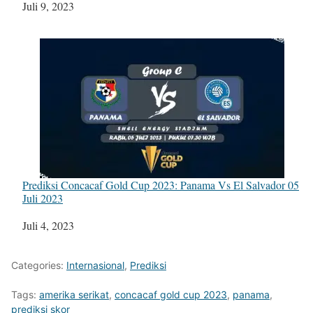
Tanggal
Juli 9, 2023
Prediksi Concacaf Gold Cup 2023: Panama Vs El Salvador 05
Juli 2023
Tanggal
Juli 4, 2023
Categories:
Internasional
,
Prediksi
Tags:
amerika serikat
,
concacaf gold cup 2023
,
panama
,
prediksi skor