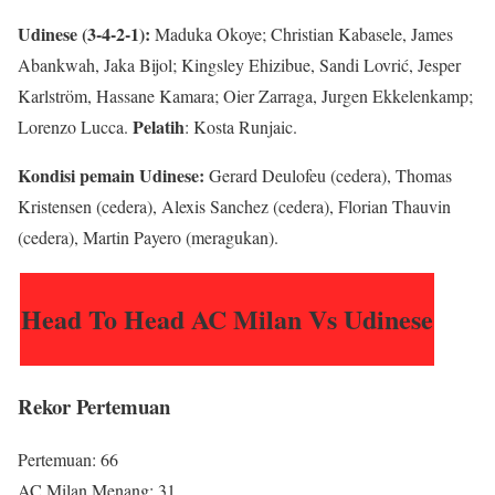
Udinese (3-4-2-1):
Maduka Okoye; Christian Kabasele, James
Abankwah, Jaka Bijol; Kingsley Ehizibue, Sandi Lovrić, Jesper
Karlström, Hassane Kamara; Oier Zarraga, Jurgen Ekkelenkamp;
Pelatih
Lorenzo Lucca.
: Kosta Runjaic.
Kondisi pemain Udinese:
Gerard Deulofeu (cedera), Thomas
Kristensen (cedera), Alexis Sanchez (cedera), Florian Thauvin
(cedera), Martin Payero (meragukan).
Head To Head AC Milan Vs Udinese
Rekor Pertemuan
Pertemuan: 66
AC Milan Menang: 31