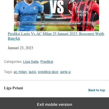
Prediksi Lazio Vs AC Milan 25 Januari 2023: Rossoneri Wajib
Bangkit
Tanggal
Januari 23, 2023
Categories:
Liga Italia
,
Prediksi
Tags:
ac milan
,
lazio
,
prediksi skor
,
serie a
Liga Petani
Back to top
Exit mobile version