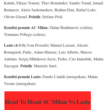
Kalulu, Fikayo Tomori, Theo Hernández; Sandro Tonali, Ismaël
Bennacer; Alexis Saelemaekers, Brahim Díaz, Rafael Leão;
Pelatih
Olivier Giroud.
: Stefano Pioli.
Kondisi pemain AC Milan:
Zlatan Ibrahimovic (cedera),
Tommaso Pobega (cedera).
Lazio (4-3-3):
Ivan Provedel; Manuel Lazzari, Alessio
Romagnoli, Patric, Adam Marusic; Luis Alberto, Marcos
Antônio, Sergej Milinkovic-Savic; Pedro, Ciro Immobile, Mattia
Pelatih
Zaccagni.
: Maurizio Sarri.
Kondisi pemain Lazio:
Danilo Cataldi (meragukan), Matias
Vecino (meragukan).
Head To Head AC Milan Vs Lazio