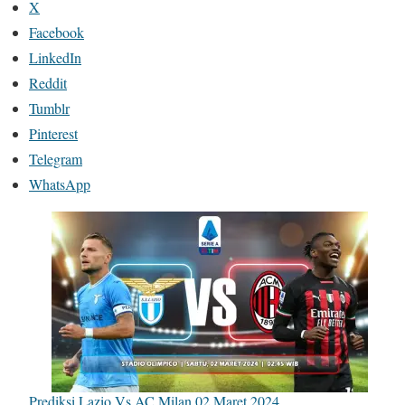
X
Facebook
LinkedIn
Reddit
Tumblr
Pinterest
Telegram
WhatsApp
Prediksi Lazio Vs AC Milan 02 Maret 2024