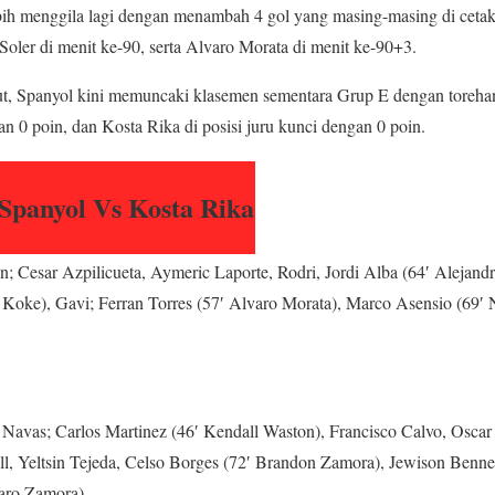
ih menggila lagi dengan menambah 4 gol yang masing-masing di cetak 
Soler di menit ke-90, serta Alvaro Morata di menit ke-90+3.
, Spanyol kini memuncaki klasemen sementara Grup E dengan torehan 
n 0 poin, dan Kosta Rika di posisi juru kunci dengan 0 poin.
Spanyol Vs Kosta Rika
 Cesar Azpilicueta, Aymeric Laporte, Rodri, Jordi Alba (64′ Alejandro
′ Koke), Gavi; Ferran Torres (57′ Alvaro Morata), Marco Asensio (69′ 
Navas; Carlos Martinez (46′ Kendall Waston), Francisco Calvo, Oscar 
, Yeltsin Tejeda, Celso Borges (72′ Brandon Zamora), Jewison Bennet
aro Zamora).