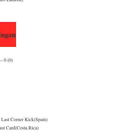
dingan
– 0 (0)
| Last Corner Kick(Spain)
Last Card(Costa Rica)