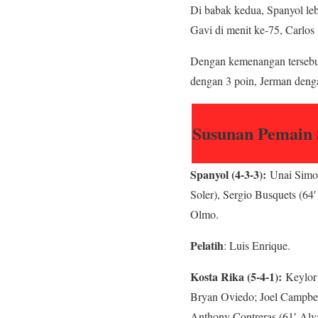
Di babak kedua, Spanyol leb
Gavi di menit ke-75, Carlos 
Dengan kemenangan tersebut
dengan 3 poin, Jerman denga
Susunan Pemain 
Spanyol (4-3-3):
Unai Simon;
Soler), Sergio Busquets (64
Olmo.
Pelatih
: Luis Enrique.
Kosta Rika (5-4-1):
Keylor 
Bryan Oviedo; Joel Campbell
Anthony Contreras (61′ Alv