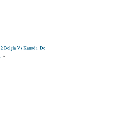
022 Belgia Vs Kanada: De
h
»