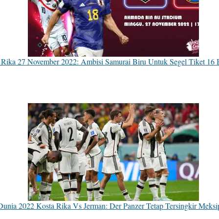
a Rika 27 November 2022: Ambisi Samurai Biru Untuk Segel Tiket 16 
 Dunia 2022 Kosta Rika Vs Jerman: Der Panzer Tetap Tersingkir Meks