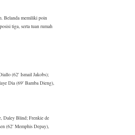
n. Belanda memiliki poin
osisi tiga, serta tuan rumah
llo (62′ Ismail Jakobs);
laye Dia (69′ Bamba Dieng),
, Daley Blind; Frenkie de
sen (62′ Memphis Depay),