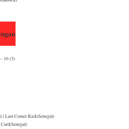
dingan
 – 10 (3)
) | Last Corner Kick(Senegal)
t Card(Senegal)