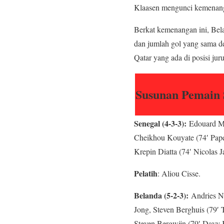
Klaasen mengunci kemenanga
Berkat kemenangan ini, Bel
dan jumlah gol yang sama den
Qatar yang ada di posisi jur
Susunan Pemain 
Senegal (4-3-3):
Edouard Men
Cheikhou Kouyate (74′ Pape
Krepin Diatta (74′ Nicolas J
Pelatih
: Aliou Cisse.
Belanda (5-2-3):
Andries No
Jong, Steven Berghuis (79′
Steven Bergwijn (79′ Davy 