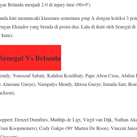
n Belanda menjadi 2-0 di injury time (90+9′).
anda kini memuncaki klasemen sementara grup A dengan koleksi 3 poi
gan Ekuador yang berada di posisi dua. Lalu di ikuti oleh Senegal di p
u kunci.
Senegal Vs Belanda
dy; Youssouf Sabaly, Kalidou Koulibaly, Pape Abou Cisse, Abdou Dia
 Alassane Gueye), Nampalys Mendy, Idrissa Gueye; Ismaila Sarr, Bou
ackson).
ppert; Denzel Dumfries, Matthijs de Ligt, Virgil van Dijk, Nathan Ake
 Teun Koopmeiners); Cody Gakpo (90′ Marten De Roon), Vincent Jans
Klaassen).